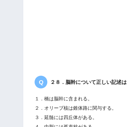
２８．脳幹について正しい記述は
１．橋は脳幹に含まれる。
２．オリーブ核は錐体路に関与する。
３．延髄には四丘体がある。
４．中脳には孤束核がある。