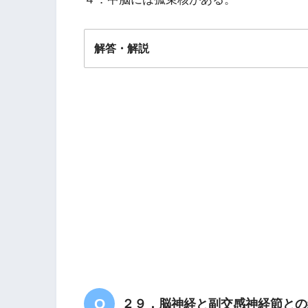
解答・解説
解答
１
２９．脳神経と副交感神経節との