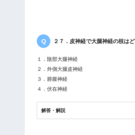
２７．皮神経で大腿神経の枝はど
１．陰部大腿神経
２．外側大腿皮神経
３．腓腹神経
４．伏在神経
解答・解説
解答
４