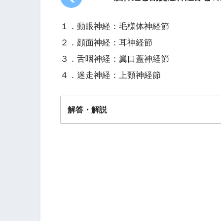
１．動眼神経：毛様体神経節
２．顔面神経：耳神経節
３．舌咽神経：翼口蓋神経節
４．迷走神経：上頸神経節
解答・解説
解答
１