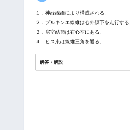
１．神経線維により構成される。
２．プルキンエ線維は心外膜下を走行する
３．房室結節は右心室にある。
４．ヒス束は線維三角を通る。
解答・解説
解答
４