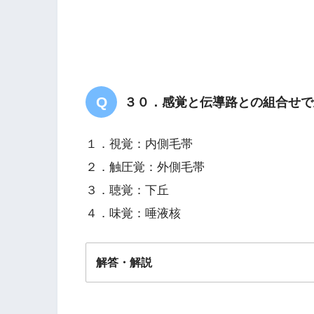
３０．感覚と伝導路との組合せで
１．視覚：内側毛帯
２．触圧覚：外側毛帯
３．聴覚：下丘
４．味覚：唾液核
解答・解説