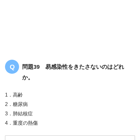
問題39 易感染性をきたさないのはどれ
か。
1．高齢
2．糖尿病
3．肺結核症
4．重度の熱傷