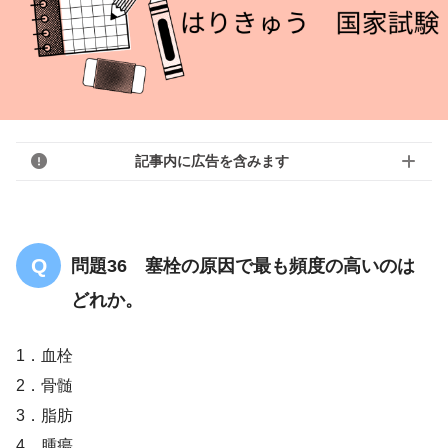
記事内に広告を含みます
問題36 塞栓の原因で最も頻度の高いのは
どれか。
1．血栓
2．骨髄
3．脂肪
4．腫瘍