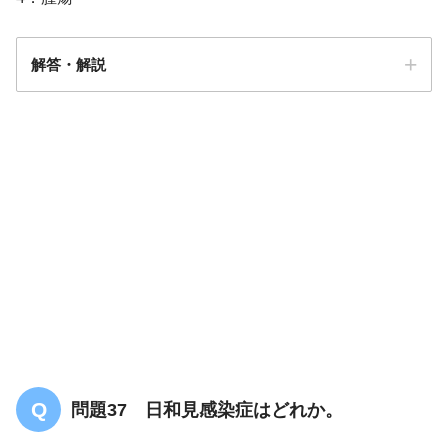
解答・解説
解答
１
問題37 日和見感染症はどれか。