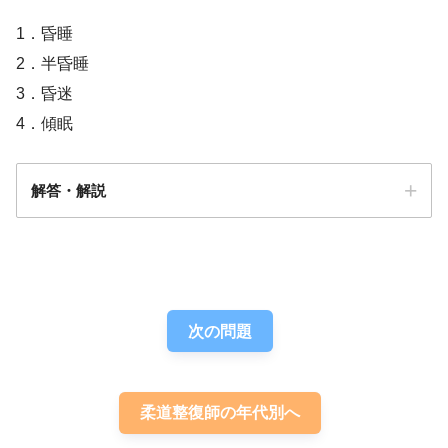
1．昏睡
2．半昏睡
3．昏迷
4．傾眠
解答・解説
解答
４
次の問題
柔道整復師の年代別へ