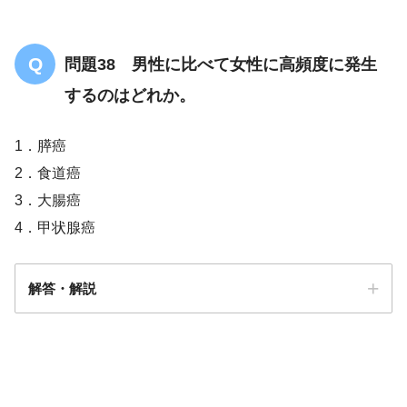
問題38 男性に比べて女性に高頻度に発生
するのはどれか。
1．膵癌
2．食道癌
3．大腸癌
4．甲状腺癌
解答・解説
解答
４