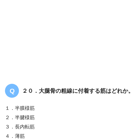
解答
１
２０．大腿骨の粗線に付着する筋はどれか。
１．半膜様筋
２．半腱様筋
３．長内転筋
４．薄筋