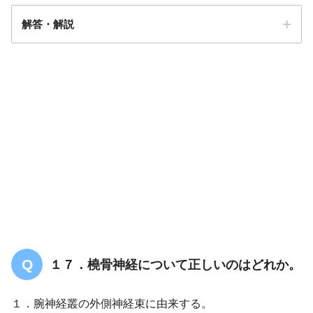
解答・解説
解答
３
１７．橈骨神経について正しいのはどれか。
１．腕神経叢の外側神経束に由来する。