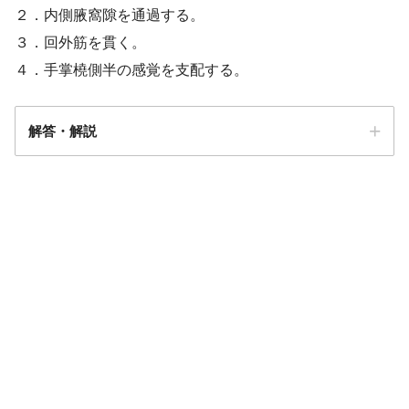
２．内側腋窩隙を通過する。
３．回外筋を貫く。
４．手掌橈側半の感覚を支配する。
解答・解説
解答
３