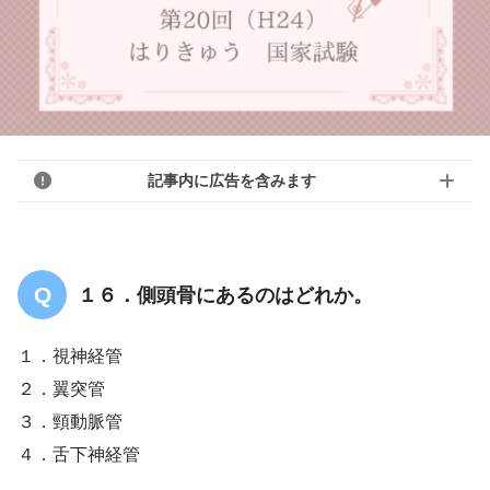
記事内に広告を含みます
１６．側頭骨にあるのはどれか。
１．視神経管
２．翼突管
３．頸動脈管
４．舌下神経管