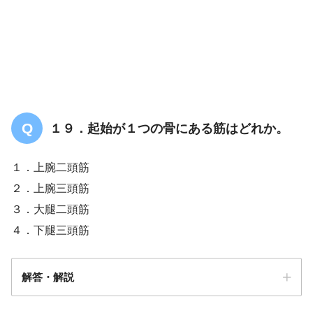
１９．起始が１つの骨にある筋はどれか。
１．上腕二頭筋
２．上腕三頭筋
３．大腿二頭筋
４．下腿三頭筋
解答・解説