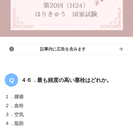
記事内に広告を含みます
４６．最も頻度の高い塞栓はどれか。
１．腫瘍
２．血栓
３．空気
４．脂肪