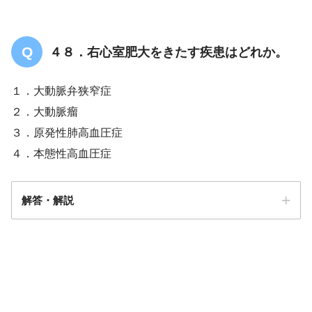
４８．右心室肥大をきたす疾患はどれか。
１．大動脈弁狭窄症
２．大動脈瘤
３．原発性肺高血圧症
４．本態性高血圧症
解答・解説
解答
３