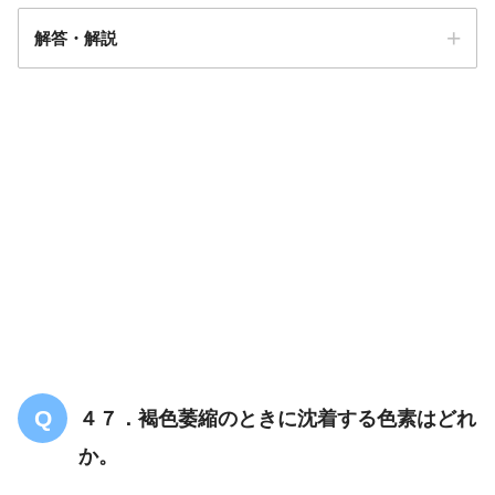
解答・解説
解答
２
４７．褐色萎縮のときに沈着する色素はどれ
か。