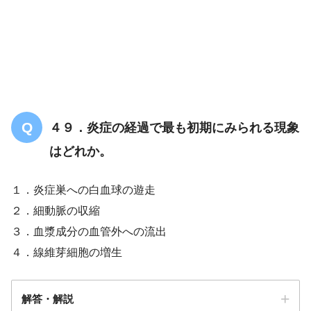
４９．炎症の経過で最も初期にみられる現象
はどれか。
１．炎症巣への白血球の遊走
２．細動脈の収縮
３．血漿成分の血管外への流出
４．線維芽細胞の増生
解答・解説