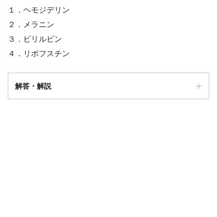
１．ヘモジデリン
２．メラニン
３．ビリルビン
４．リポフスチン
解答・解説
解答
４