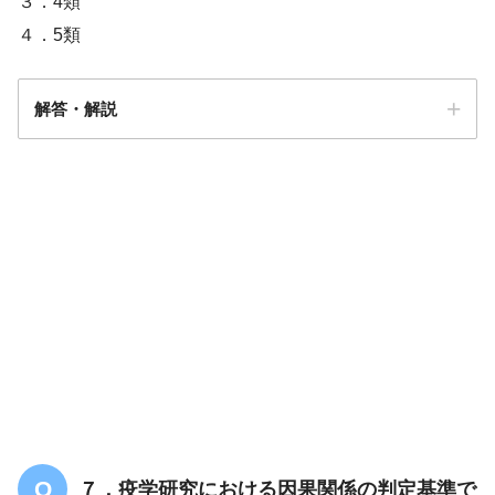
３．4類
４．5類
解答・解説
解答
４
７．疫学研究における因果関係の判定基準で