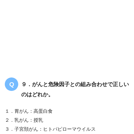
解答
１・３・４
5類感染症
後天性免疫不全症候群
９．がんと危険因子との組み合わせで正しい
のはどれか。
１．胃がん：高蛋白食
２．乳がん：授乳
３．子宮頚がん：ヒトパピローマウイルス