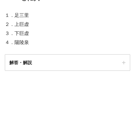
１．足三里
２．上巨虚
３．下巨虚
４．陽陵泉
解答・解説
解答
２