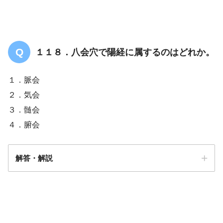
大腸：上巨虚【胃】
１１８．八会穴で陽経に属するのはどれか。
１．脈会
２．気会
３．髄会
４．腑会
解答・解説
解答
３