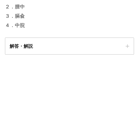
２．膻中
３．膈兪
４．中脘
解答・解説
解答
３
舌下静脈怒脹