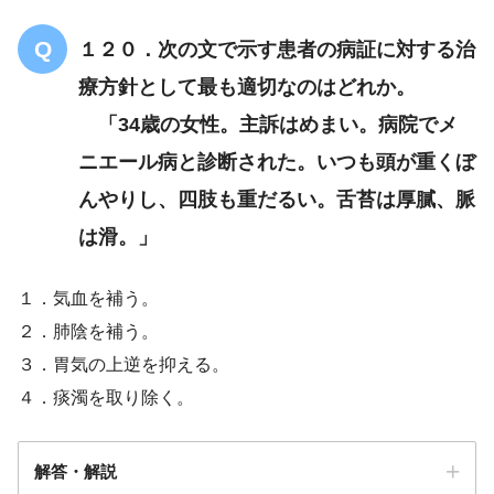
小腹急結
瘀血
１２０．次の文で示す患者の病証に対する治
療方針として最も適切なのはどれか。
「34歳の女性。主訴はめまい。病院でメ
ニエール病と診断された。いつも頭が重くぼ
んやりし、四肢も重だるい。舌苔は厚膩、脈
は滑。」
１．気血を補う。
２．肺陰を補う。
３．胃気の上逆を抑える。
４．痰濁を取り除く。
解答・解説