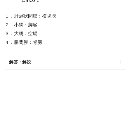
１．肝冠状間膜：横隔膜
２．小網：脾臓
３．大網：空腸
４．腸間膜：腎臓
解答・解説
解答
１