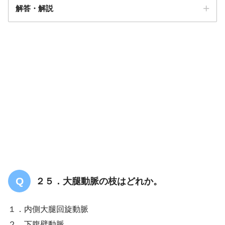
解答・解説
解答
３
後室間枝
２５．大腿動脈の枝はどれか。
中心臓静脈
１．内側大腿回旋動脈
２．下腹壁動脈