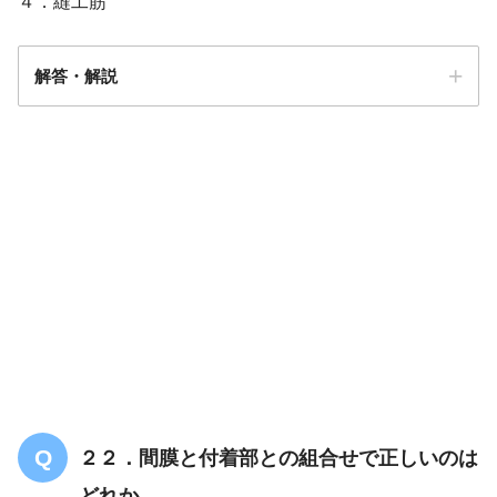
４．縫工筋
解答・解説
解答
２
２２．間膜と付着部との組合せで正しいのは
どれか。