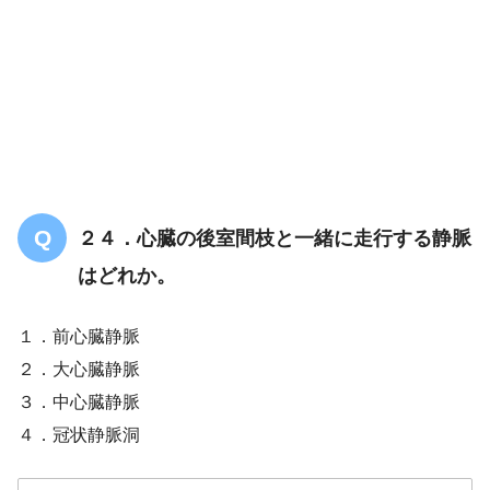
２４．心臓の後室間枝と一緒に走行する静脈
はどれか。
１．前心臓静脈
２．大心臓静脈
３．中心臓静脈
４．冠状静脈洞