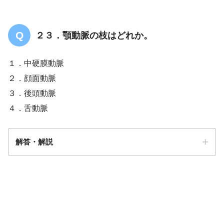
２３．顎動脈の枝はどれか。
１．中硬膜動脈
２．顔面動脈
３．後頭動脈
４．舌動脈
解答・解説
解答
１