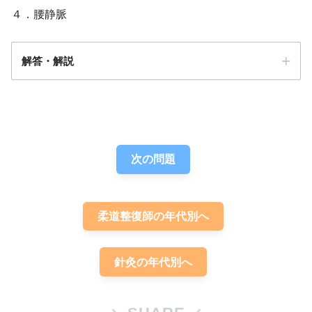
４．腰静脈
解答・解説
眼動脈
解答
３
顔面動脈
後頭動脈
舌動
脈
次の問題
柔道整復師の年代別へ
針灸の年代別へ
肝静脈
腎静脈