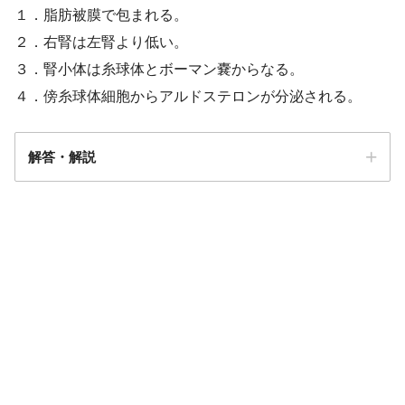
１．脂肪被膜で包まれる。
２．右腎は左腎より低い。
３．腎小体は糸球体とボーマン嚢からなる。
４．傍糸球体細胞からアルドステロンが分泌される。
解答・解説
解答
４