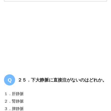
解答
３
２５．下大静脈に直接注がないのはどれか。
１．肝静脈
２．腎静脈
３．脾静脈