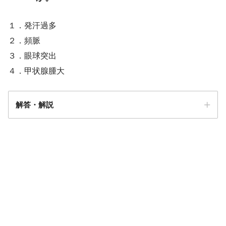
１．発汗過多
２．頻脈
３．眼球突出
４．甲状腺腫大
解答・解説
解答
１