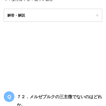
解答・解説
解答
３
７２．メルゼブルクの三主徴でないのはどれ
か。