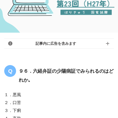
記事内に広告を含みます
９６．六経弁証の少陽病証でみられるのはど
れか｡
１．悪風
２．口苦
３．下痢