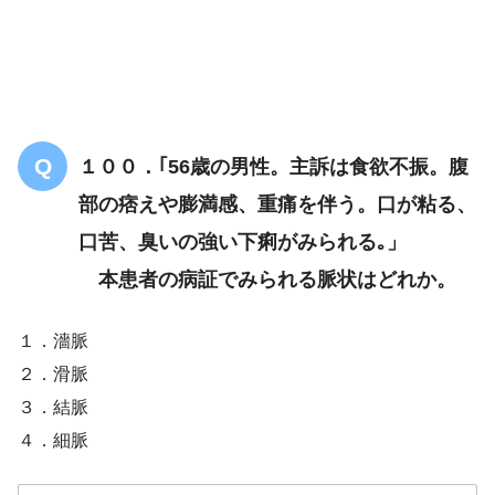
口が粘る、口苦、臭いの強い下痢
湿熱
１００．｢56歳の男性。主訴は食欲不振。腹
部の痞えや膨満感、重痛を伴う。口が粘る、
口苦、臭いの強い下痢がみられる｡」
本患者の病証でみられる脈状はどれか。
１．濇脈
２．滑脈
３．結脈
４．細脈