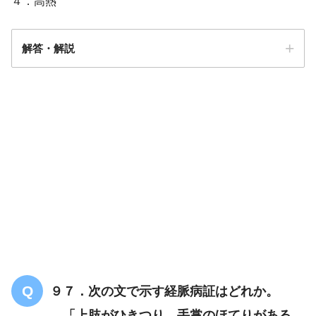
４．高熱
解答・解説
解答
２
９７．次の文で示す経脈病証はどれか。
「上肢がひきつり、手掌のほてりがある。