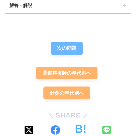
解答・解説
解答
２
次の問題
柔道整復師の年代別へ
口が粘る、口苦、臭いの強い下痢
針灸の年代別へ
湿熱
SHARE