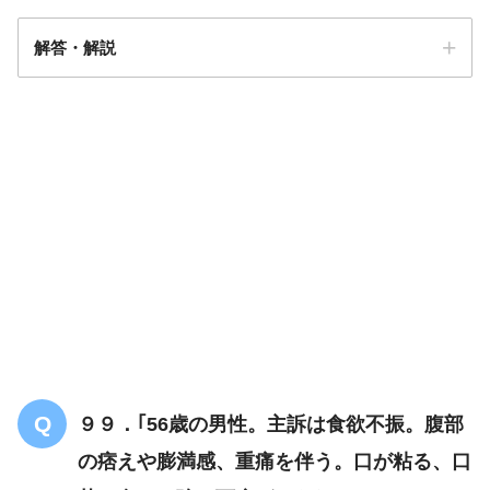
解答・解説
解答
４
肝脾の不調
９９．｢56歳の男性。主訴は食欲不振。腹部
の痞えや膨満感、重痛を伴う。口が粘る、口