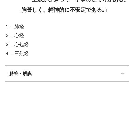
胸苦しく、精神的に不安定である｡」
１．肺経
２．心経
３．心包経
４．三焦経
解答・解説
解答
３