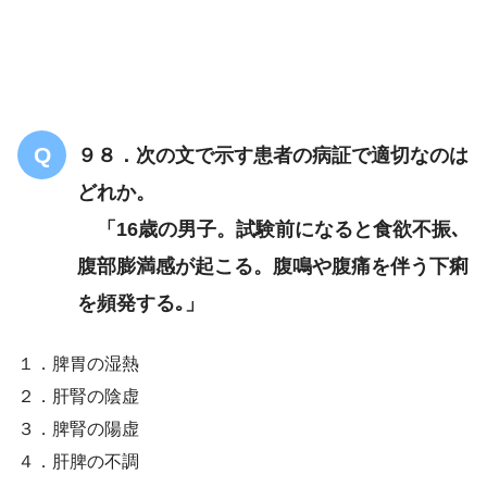
心包経
９８．次の文で示す患者の病証で適切なのは
どれか。
「16歳の男子。試験前になると食欲不振､
腹部膨満感が起こる。腹鳴や腹痛を伴う下痢
を頻発する｡」
１．脾胃の湿熱
２．肝腎の陰虚
３．脾腎の陽虚
４．肝脾の不調