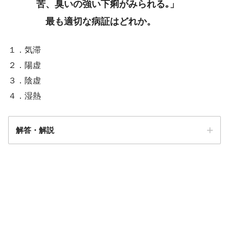
苦、臭いの強い下痢がみられる｡」
最も適切な病証はどれか。
１．気滞
２．陽虚
３．陰虚
４．湿熱
解答・解説
解答
４