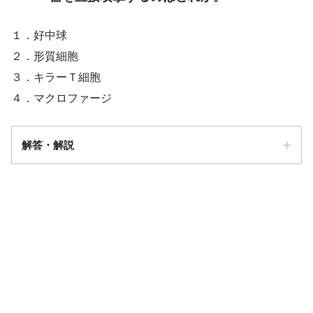
１．好中球
２．形質細胞
３．キラーＴ細胞
４．マクロファージ
解答・解説
解答
３