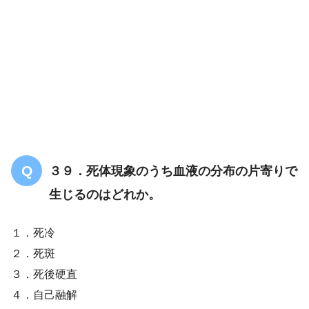
３９．死体現象のうち血液の分布の片寄りで
生じるのはどれか。
１．死冷
細胞診
組織診（針生
２．死斑
検）
３．死後硬直
４．自己融解