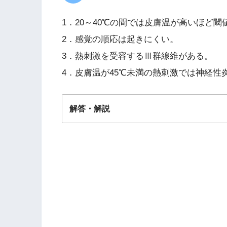
1．20～40℃の間では皮膚温が高いほど
2．感覚の順応は起きにくい。
3．熱刺激を受容するⅢ群線維がある。
4．皮膚温が45℃未満の熱刺激では神経性
解答・解説
解答
３