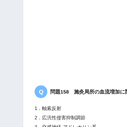
解答
２
問題158 施灸局所の血流増加
1．軸索反射
2．広汎性侵害抑制調節