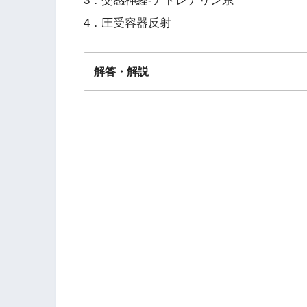
3．交感神経-アドレナリン系
4．圧受容器反射
解答・解説
解答
１