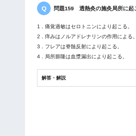
問題159 透熱灸の施灸局所に
1．痛覚過敏はセロトニンにより起こる。
2．痒みはノルアドレナリンの作用による
3．フレアは脊髄反射により起こる。
4．局所膨隆は血漿漏出により起こる。
解答・解説
解答
１・４