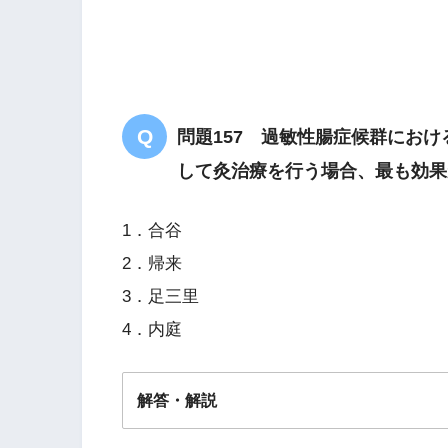
問題157 過敏性腸症候群にお
して灸治療を行う場合、最も効果
1．合谷
2．帰来
3．足三里
4．内庭
解答・解説