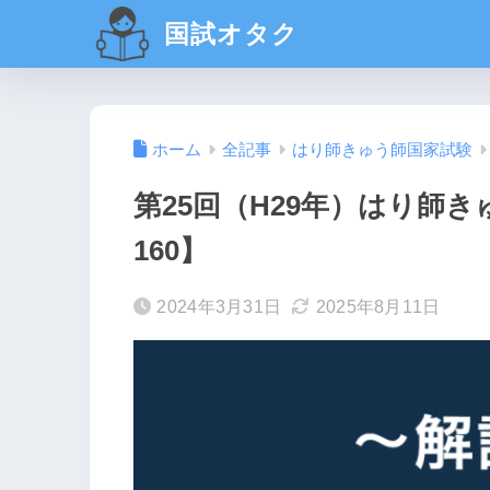
国試オタク
ホーム
全記事
はり師きゅう師国家試験
第25回（H29年）はり師き
160】
2024年3月31日
2025年8月11日