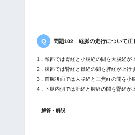
問題102 経脈の走行について
1．頸部では胃経と小腸経の間を大腸経が
2．腹部では腎経と胃経の間を脾経が上行
3．前腕後面では大腸経と三焦経の間を小
4．下腿内側では肝経と脾経の間を腎経が
解答・解説
解答
１