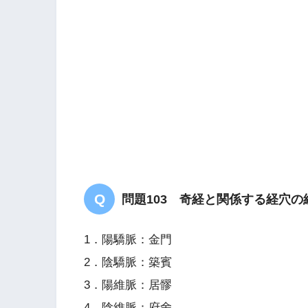
問題103 奇経と関係する経穴
1．陽驕脈：金門
2．陰驕脈：築賓
3．陽維脈：居髎
4．陰維脈：府舍