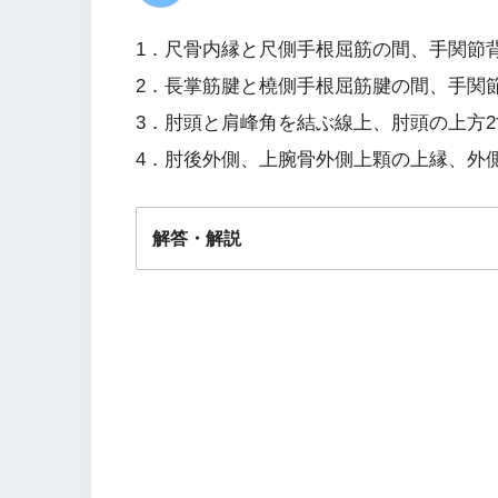
1．尺骨内縁と尺側手根屈筋の間、手関節
2．長掌筋腱と橈側手根屈筋腱の間、手関
3．肘頭と肩峰角を結ぶ線上、肘頭の上方2
4．肘後外側、上腕骨外側上顆の上縁、外
解答・解説
解答
１