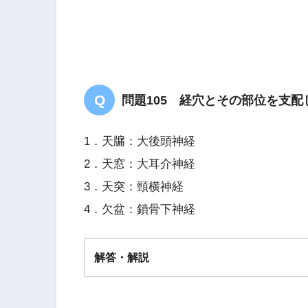
問題105 経穴とその部位を支
1尺2寸
1．天牖：大後頭神経
2．天窓：大耳介神経
3．天突：頸横神経
4．欠盆：鎖骨下神経
解答・解説