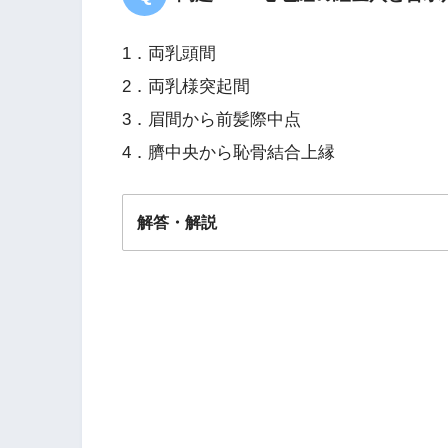
1．両乳頭間
2．両乳様突起間
3．眉間から前髪際中点
4．臍中央から恥骨結合上縁
解答・解説
解答
２