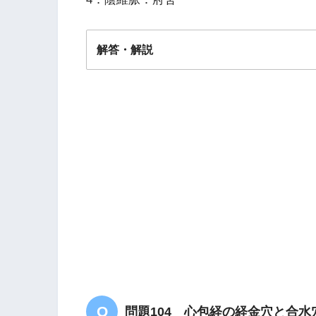
解答・解説
解答
４
問題104 心包経の経金穴と合