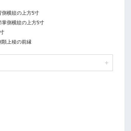
背側横紋の上方5寸
節掌側横紋の上方5寸
寸
側顆上稜の前縁