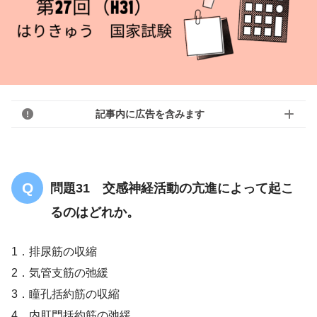
記事内に広告を含みます
問題31 交感神経活動の亢進によって起こ
るのはどれか。
1．排尿筋の収縮
2．気管支筋の弛緩
3．瞳孔括約筋の収縮
4．内肛門括約筋の弛緩