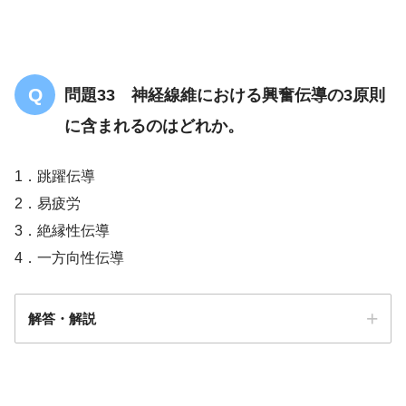
問題33 神経線維における興奮伝導の3原則
に含まれるのはどれか。
1．跳躍伝導
2．易疲労
3．絶縁性伝導
4．一方向性伝導
解答・解説
解答
３