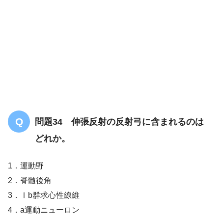
問題34 伸張反射の反射弓に含まれるのは
どれか。
1．運動野
2．脊髄後角
3．Ⅰb群求心性線維
4．a運動ニューロン