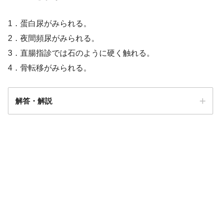
1．蛋白尿がみられる。
2．夜間頻尿がみられる。
3．直腸指診では石のように硬く触れる。
4．骨転移がみられる。
解答・解説
解答
２