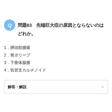
問題63 先端巨大症の原因とならないのは
どれか。
1．膵頭部腫瘍
2．胃ポリープ
3．下垂体腺腫
4．気管支カルチノイド
解答・解説
解答
２