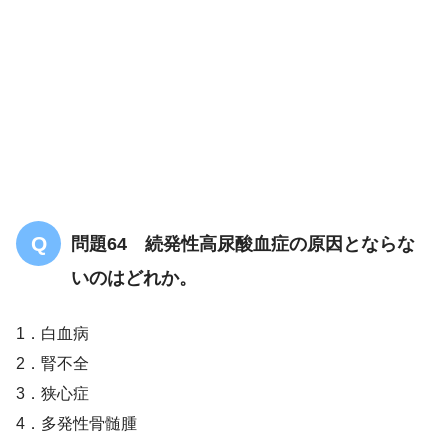
問題64 続発性高尿酸血症の原因とならな
いのはどれか。
1．白血病
2．腎不全
3．狭心症
4．多発性骨髄腫