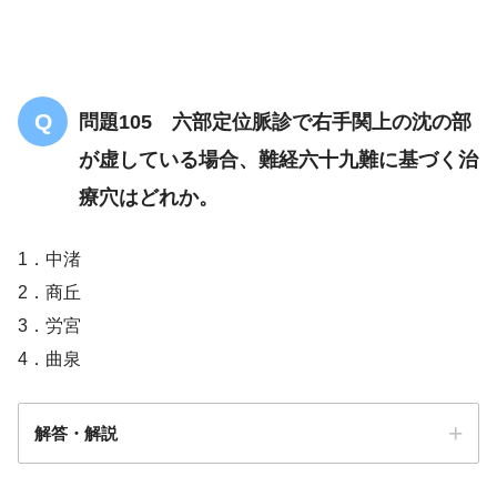
問題105 六部定位脈診で右手関上の沈の部
が虚している場合、難経六十九難に基づく治
療穴はどれか。
1．中渚
2．商丘
3．労宮
4．曲泉
解答・解説