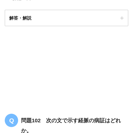
解答・解説
解答
１
問題102 次の文で示す経脈の病証はどれ
か。