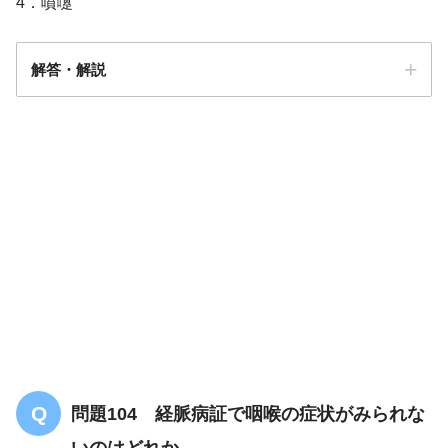
4．噴嚔
解答・解説
解答
１
月経周期の乱れ
イライラ
肝鬱気滞
問題104 経脈病証で咽喉の症状がみられな