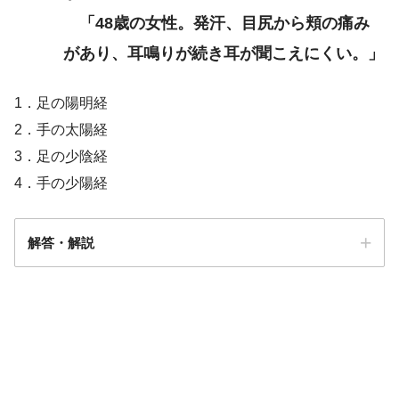
「48歳の女性。発汗、目尻から頬の痛み
があり、耳鳴りが続き耳が聞こえにくい。」
1．足の陽明経
2．手の太陽経
3．足の少陰経
4．手の少陽経
解答・解説
解答
４