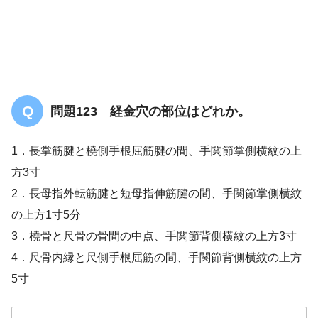
問題123 経金穴の部位はどれか。
1．長掌筋腱と橈側手根屈筋腱の間、手関節掌側横紋の上
方3寸
2．長母指外転筋腱と短母指伸筋腱の間、手関節掌側横紋
の上方1寸5分
3．橈骨と尺骨の骨間の中点、手関節背側横紋の上方3寸
4．尺骨内縁と尺側手根屈筋の間、手関節背側横紋の上方
5寸