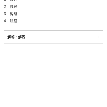
2．脾経
3．腎経
4．胆経
解答・解説
解答
１