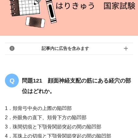
記事内に広告を含みます
問題121 顔面神経支配の筋にある経穴の部
位はどれか。
1．頬骨弓中央の上際の陥凹部
2．外眼角の直下、頬骨下方の陥凹部
3．珠間切痕と下顎骨関節突起の間の陥凹部
4．耳珠上の切痕と下顎骨関節突起の間の陥凹部