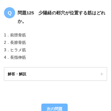
問題125 少陽経の郄穴が位置する筋はどれ
か。
1．前脛骨筋
2．長腓骨筋
3．ヒラメ筋
4．長指伸筋
解答・解説
解答
２
次の問題