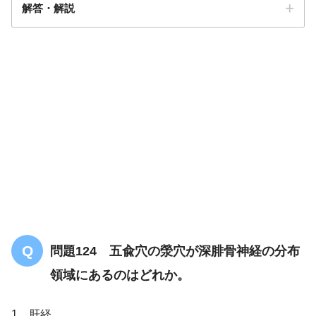
解答・解説
解答
１
問題124 五兪穴の滎穴が深腓骨神経の分布
領域にあるのはどれか。
1．肝経