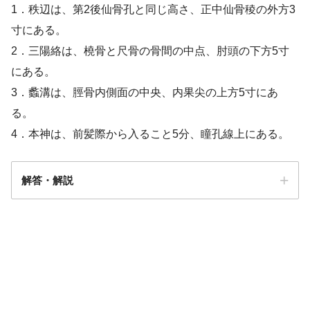
1．秩辺は、第2後仙骨孔と同じ高さ、正中仙骨稜の外方3
寸にある。
2．三陽絡は、橈骨と尺骨の骨間の中点、肘頭の下方5寸
にある。
3．蠡溝は、脛骨内側面の中央、内果尖の上方5寸にあ
る。
4．本神は、前髪際から入ること5分、瞳孔線上にある。
解答・解説
解答
３