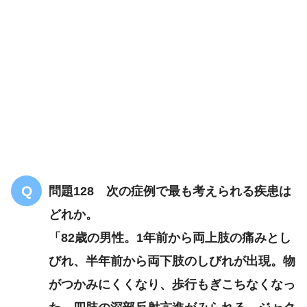
解答
４
月に15回以上
ズキズキしたり
締め付けられたり
起床時に強く
鎮痛薬を頻繁に服用
異常はない
問題128 次の症例で最も考えられる疾患は
どれか。
「82歳の男性。1年前から両上肢の痛みとし
びれ、半年前から両下肢のしびれが出現。物
がつかみにくくなり、歩行もぎこちなくなっ