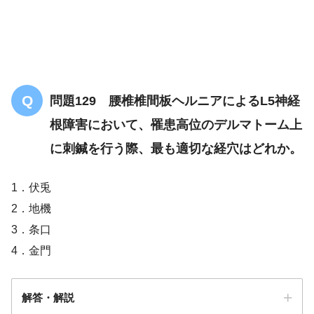
両上肢の痛みとしびれ
両下肢のしびれ
歩行もぎこちなくなった
四肢の深部反射亢進
問題129 腰椎椎間板ヘルニアによるL5神経
ジャクソンテストは陰性
根障害において、罹患高位のデルマトーム上
に刺鍼を行う際、最も適切な経穴はどれか。
1．伏兎
2．地機
3．条口
4．金門
解答・解説