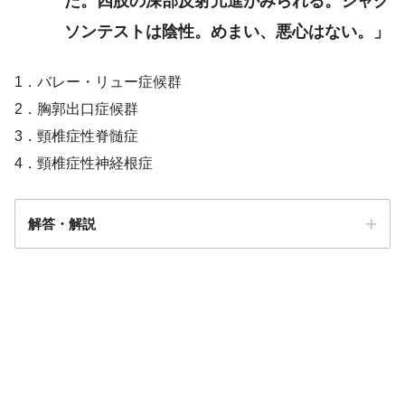
た。四肢の深部反射亢進がみられる。ジャク
ソンテストは陰性。めまい、悪心はない。」
1．バレー・リュー症候群
2．胸郭出口症候群
3．頸椎症性脊髄症
4．頸椎症性神経根症
解答・解説
解答
３