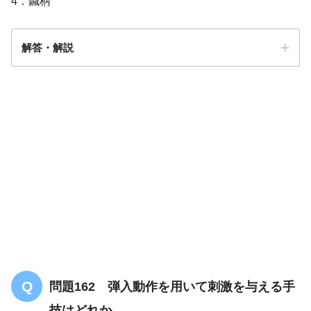
4．鍼柄
解答・解説
解答
３
鍼脚
問題162 弾入動作を用いて刺激を与える手
技はどれか。