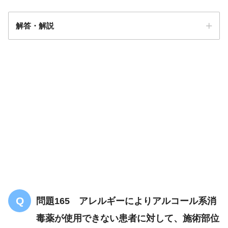
解答・解説
解答
１
栄養状態が不
良な者
栄養状態が良好な
者
問題165 アレルギーによりアルコール系消
毒薬が使用できない患者に対して、施術部位