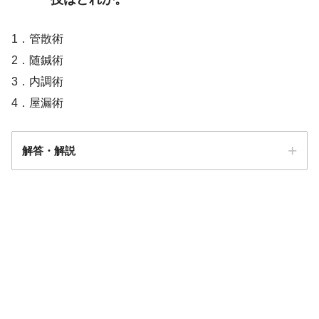
1．管散術
2．随鍼術
3．内調術
4．屋漏術
解答・解説
解答
１