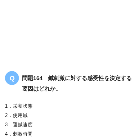
カシメ式
問題164 鍼刺激に対する感受性を決定する
要因はどれか。
1．栄養状態
2．使用鍼
3．運鍼速度
4．刺激時間