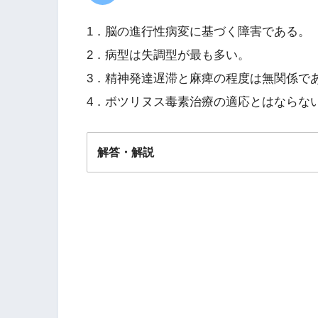
1．脳の進行性病変に基づく障害である。
2．病型は失調型が最も多い。
3．精神発達遅滞と麻痺の程度は無関係で
4．ボツリヌス毒素治療の適応とはならな
解答・解説
解答
３