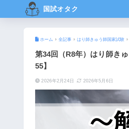
国試オタク
ホーム
全記事
はり師きゅう師国家試験
第34回（R8年）はり師きゅ
55】
2026年2月24日
2026年5月6日