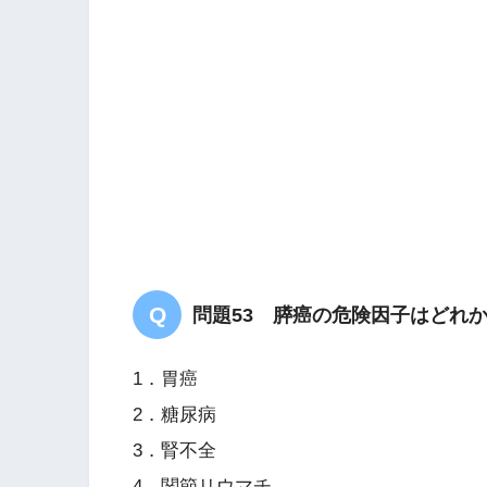
問題53 膵癌の危険因子はどれ
1．胃癌
2．糖尿病
3．腎不全
4．関節リウマチ