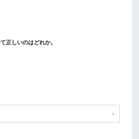
非進行性病変
いて正しいのはどれか。
。