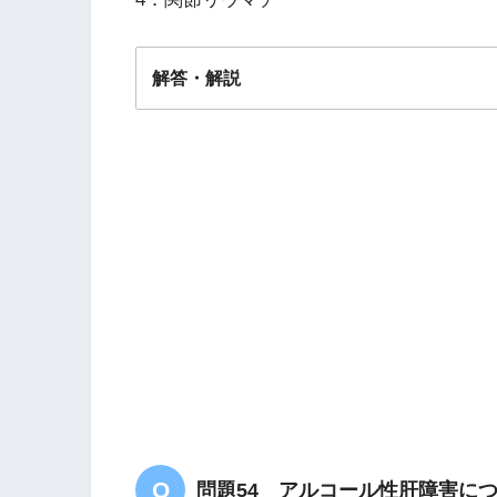
解答・解説
解答
２
問題54 アルコール性肝障害に