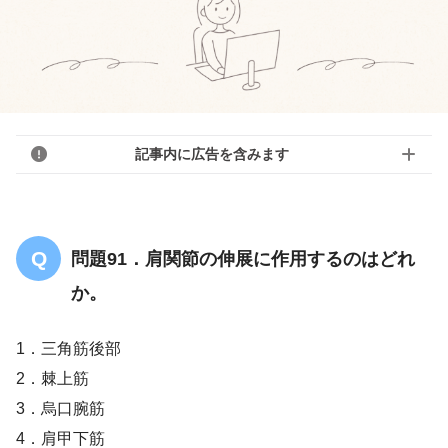
記事内に広告を含みます
問題91．肩関節の伸展に作用するのはどれ
か。
1．三角筋後部
2．棘上筋
3．烏口腕筋
4．肩甲下筋