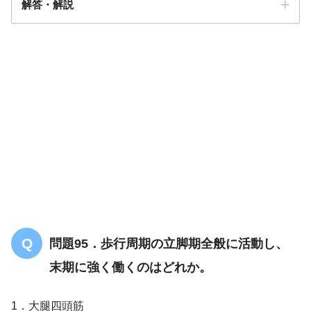
解答・解説
解答
１・２
問題95．歩行周期の立脚期全般に活動し、
末期に強く働くのはどれか。
1．大腿四頭筋