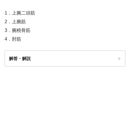
1．上腕二頭筋
2．上腕筋
3．腕橈骨筋
4．肘筋
解答・解説
解答
４