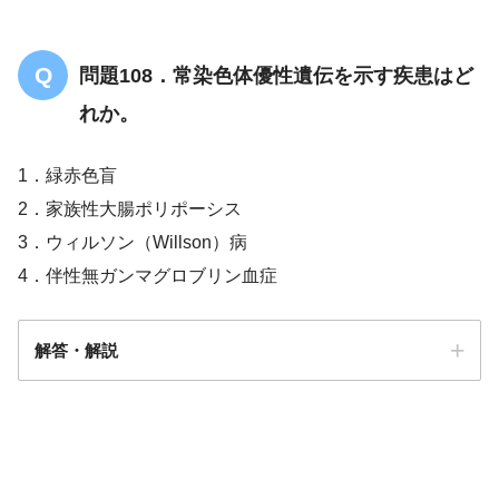
問題108．常染色体優性遺伝を示す疾患はど
れか。
1．緑赤色盲
2．家族性大腸ポリポーシス
3．ウィルソン（Willson）病
4．伴性無ガンマグロブリン血症
解答・解説
解答
２