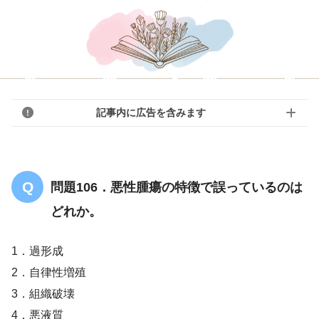
記事内に広告を含みます
問題106．悪性腫瘍の特徴で誤っているのは
どれか。
1．過形成
2．自律性増殖
3．組織破壊
4．悪液質