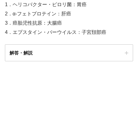
1．ヘリコバクター・ピロリ菌：胃癌
2．α-フェトプロテイン：肝癌
3．癌胎児性抗原：大腸癌
4．エプスタイン・バーウイルス：子宮頚部癌
解答・解説
解答
４