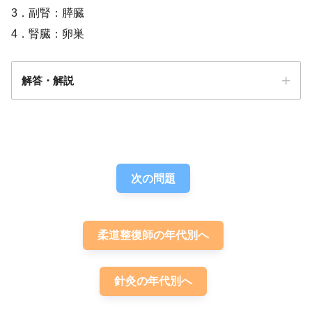
3．副腎：膵臓
4．腎臓：卵巣
解答・解説
解答
２
次の問題
柔道整復師の年代別へ
針灸の年代別へ