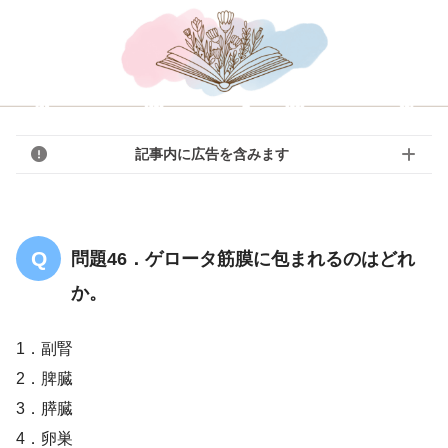
記事内に広告を含みます
問題46．ゲロータ筋膜に包まれるのはどれ
か。
1．副腎
2．脾臓
3．膵臓
4．卵巣