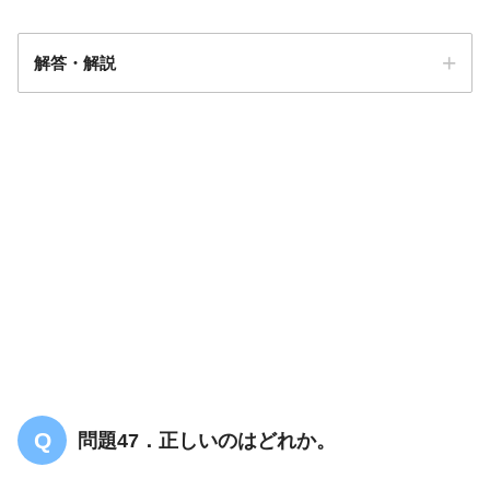
解答・解説
解答
１
ゲロタ筋膜
腎臓・副腎
問題47．正しいのはどれか。