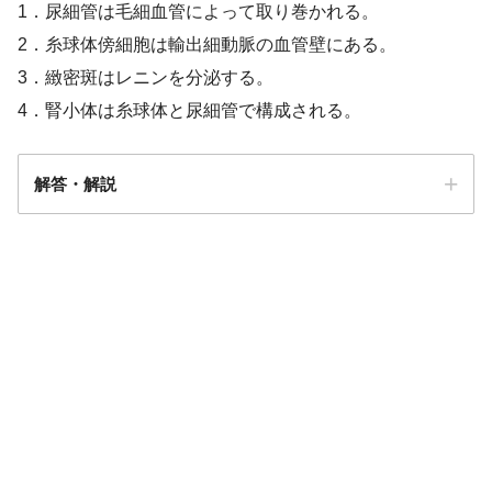
1．尿細管は毛細血管によって取り巻かれる。
2．糸球体傍細胞は輸出細動脈の血管壁にある。
3．緻密斑はレニンを分泌する。
4．腎小体は糸球体と尿細管で構成される。
解答・解説
解答
１