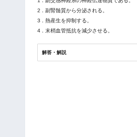
1．副交感神経系の神経伝達物質である。
2．副腎髄質から分泌される。
3．熱産生を抑制する。
4．末梢血管抵抗を減少させる。
解答・解説
解答
２
感神経