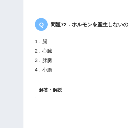
水の再吸収
問題72．ホルモンを産生しない
1．脳
2．心臟
3．脾臓
4．小腸
解答・解説
解答
３