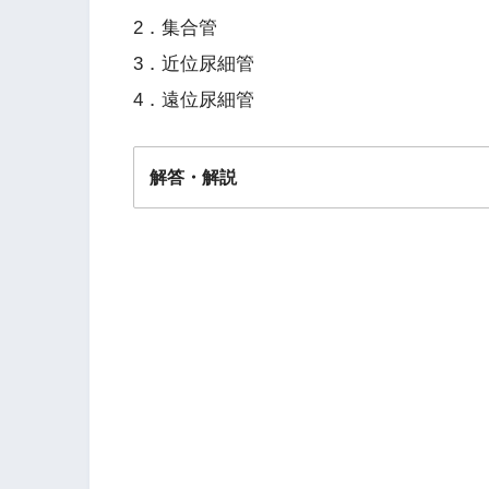
2．集合管
3．近位尿細管
4．遠位尿細管
解答・解説
解答
２