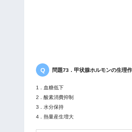
問題73．甲状腺ホルモンの生理
1．血糖低下
2．酸素消費抑制
3．水分保持
4．熱量産生増大