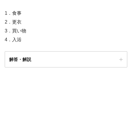
1．食事
2．更衣
3．買い物
4．入浴
解答・解説
解答
３