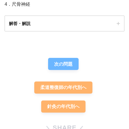
4．尺骨神経
解答・解説
解答
４
次の問題
柔道整復師の年代別へ
針灸の年代別へ
SHARE