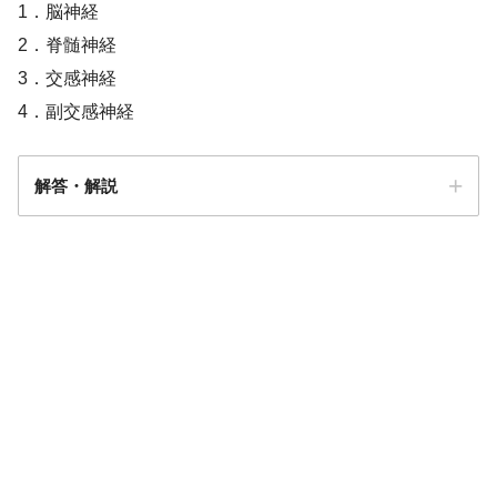
1．脳神経
2．脊髄神経
3．交感神経
4．副交感神経
解答・解説
解答
３