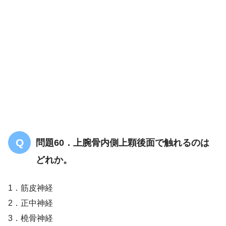
解答
３
問題60．上腕骨内側上顆後面で触れるのは
どれか。
1．筋皮神経
2．正中神経
3．橈骨神経