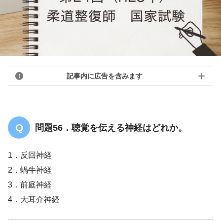
記事内に広告を含みます
問題56．聴覚を伝える神経はどれか。
1．反回神経
2．蝸牛神経
3．前庭神経
4．大耳介神経