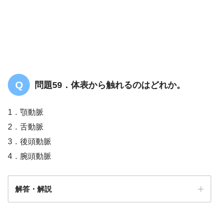
問題59．体表から触れるのはどれか。
1．顎動脈
2．舌動脈
3．後頭動脈
4．腕頭動脈
解答・解説