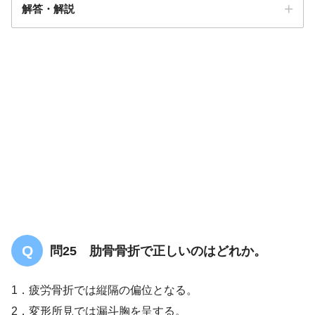
解答・解説
答え．
4
問25 肋骨骨折で正しいのはどれか。
1．疲労骨折では縦隔の偏位となる。
2．変形所見では漏斗胸を呈する。