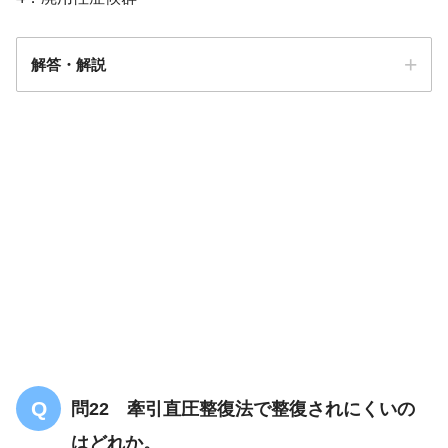
解答・解説
答え．
4
問22 牽引直圧整復法で整復されにくいの
はどれか。