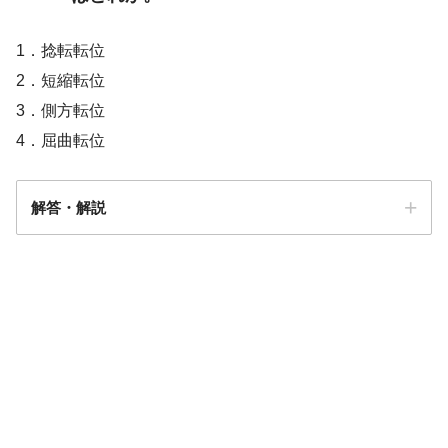
1．捻転転位
2．短縮転位
3．側方転位
4．屈曲転位
解答・解説
答え．
1