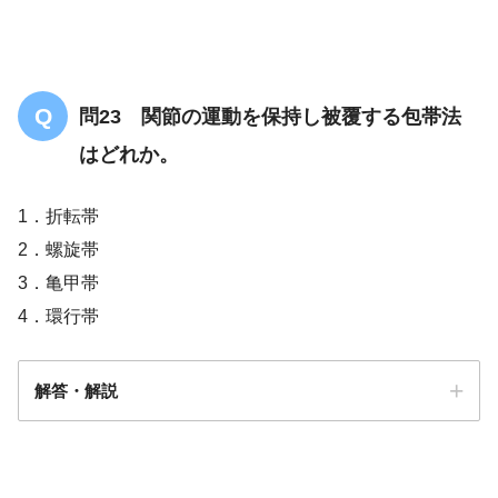
問23 関節の運動を保持し被覆する包帯法
はどれか。
1．折転帯
2．螺旋帯
3．亀甲帯
4．環行帯
解答・解説
答え．
3