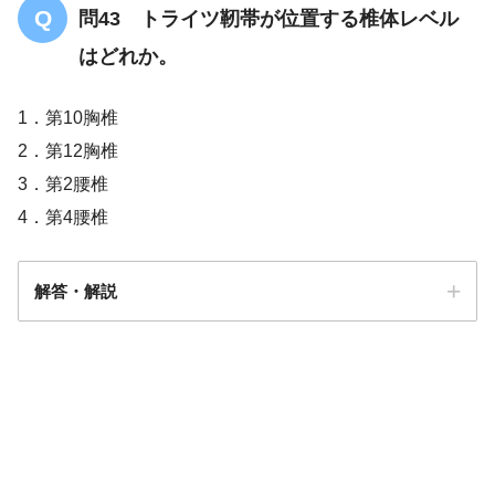
問43 トライツ靭帯が位置する椎体レベル
はどれか。
1．第10胸椎
2．第12胸椎
3．第2腰椎
4．第4腰椎
解答・解説
答え．
3