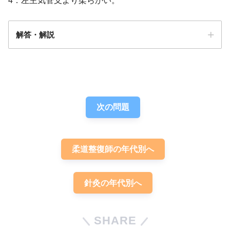
4．左主気管支より柔らかい。
解答・解説
答え．
1
次の問題
柔道整復師の年代別へ
針灸の年代別へ
SHARE