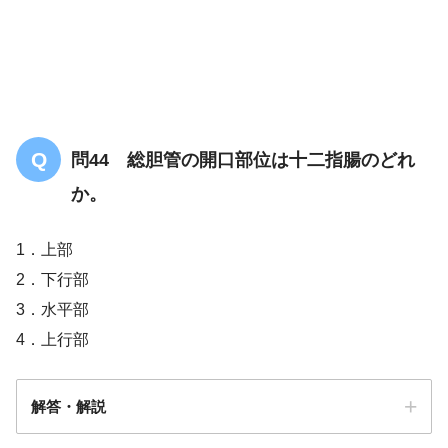
問44 総胆管の開口部位は十二指腸のどれ
か。
1．上部
2．下行部
3．水平部
4．上行部
解答・解説