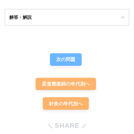
解答・解説
答え．
4
次の問題
柔道整復師の年代別へ
針灸の年代別へ
SHARE