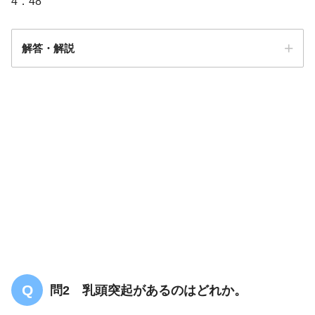
4．48
解答・解説
答え．
2
問2 乳頭突起があるのはどれか。