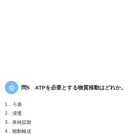
答え．
2
問5 ATPを必要とする物質移動はどれか。
1．ろ過
2．浸透
3．単純拡散
4．能動輸送