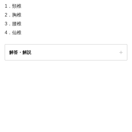
1．頸椎
2．胸椎
3．腰椎
4．仙椎
解答・解説
答え．
3