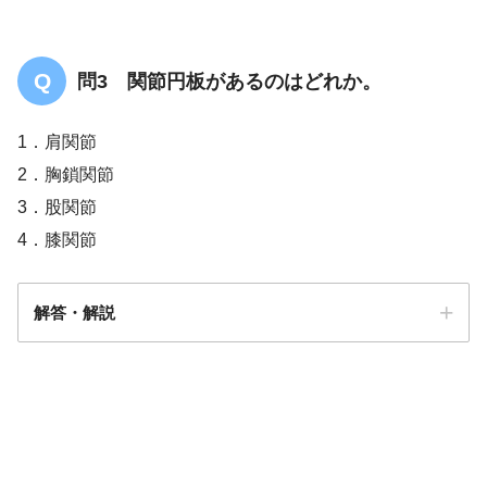
問3 関節円板があるのはどれか。
1．肩関節
2．胸鎖関節
3．股関節
4．膝関節
解答・解説
答え．
2