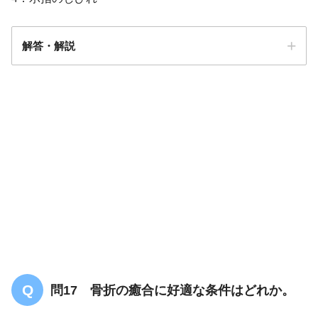
解答・解説
答え．
3
問17 骨折の癒合に好適な条件はどれか。