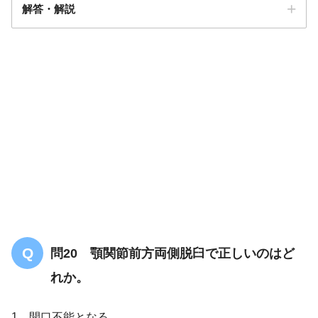
解答・解説
答え．
3
問20 顎関節前方両側脱臼で正しいのはど
外傷性皮
下気腫
遷
れか。
延治癒
1．開口不能となる。