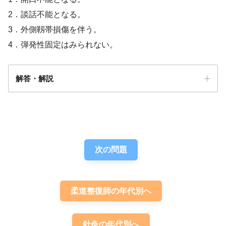
2．談話不能となる。
3．外側靱帯損傷を伴う。
4．弾発性固定はみられない。
偽関節
解答・解説
答え．
2
次の問題
柔道整復師の年代別へ
針灸の年代別へ