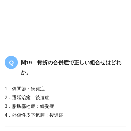
問19 骨折の合併症で正しい組合せはどれ
か。
1．偽関節：続発症
2．遷延治癒：後遺症
3．脂肪塞栓症：続発症
4．外傷性皮下気腫：後遺症
関節内骨折