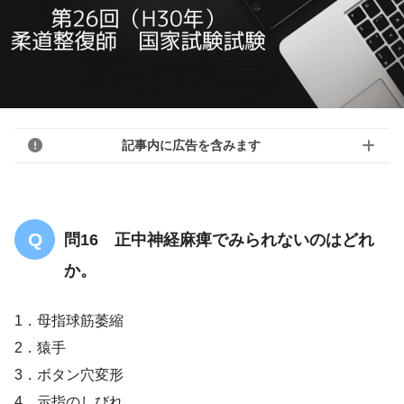
記事内に広告を含みます
問16 正中神経麻痺でみられないのはどれ
か。
1．母指球筋萎縮
2．猿手
3．ボタン穴変形
4．示指のしびれ