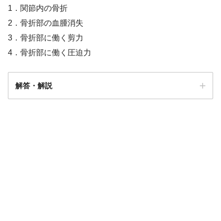
1．関節内の骨折
2．骨折部の血腫消失
3．骨折部に働く剪力
4．骨折部に働く圧迫力
解答・解説
答え．
4