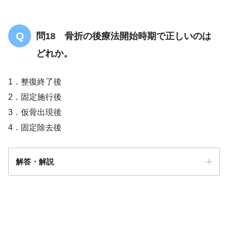
問18 骨折の後療法開始時期で正しいのは
どれか。
骨折部にかかる力が圧迫力となり剪力
が働いていない場合
1．整復終了後
2．固定施行後
3．仮骨出現後
4．固定除去後
関節リウマチ
解答・解説
答え．
２