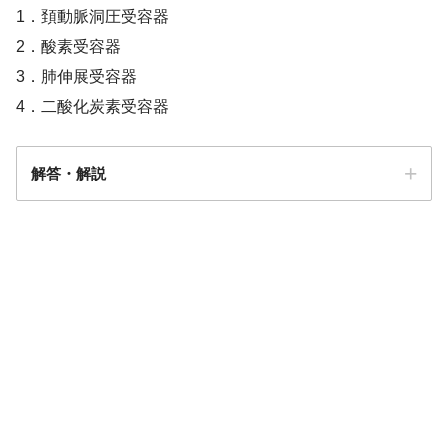
1．頚動脈洞圧受容器
2．酸素受容器
3．肺伸展受容器
4．二酸化炭素受容器
解答・解説
答え．
3