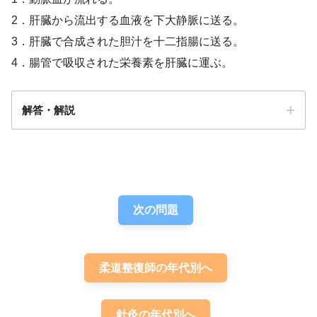
2．肝臓から流出する血液を下大静脈に送る。
3．肝臓で合成された胆汁を十二指腸に送る。
4．腸管で吸収された栄養素を肝臓に運ぶ。
解答・解説
答え．
4
次の問題
柔道整復師の年代別へ
針灸の年代別へ