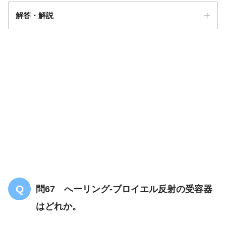
解答・解説
答え．
1
問67 へーリング-ブロイエル反射の受容器
はどれか。