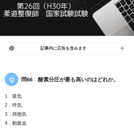
記事内に広告を含みます
問66 酸素分圧が最も高いのはどれか。
1．吸気
2．呼気
3．肺胞気
4．動脈血