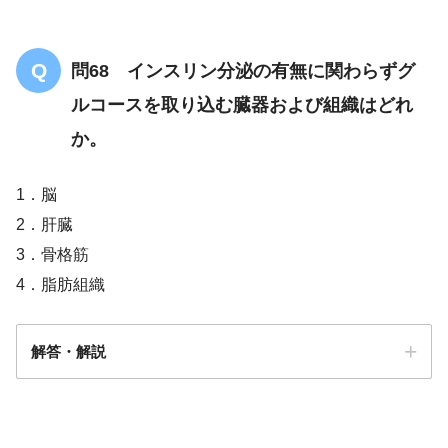
問68 インスリン分泌の有無に関わらずグ
ルコースを取り込む臓器および組織はどれ
か。
1．脳
2．肝臓
3．骨格筋
4．脂肪組織
解答・解説
答え．
1