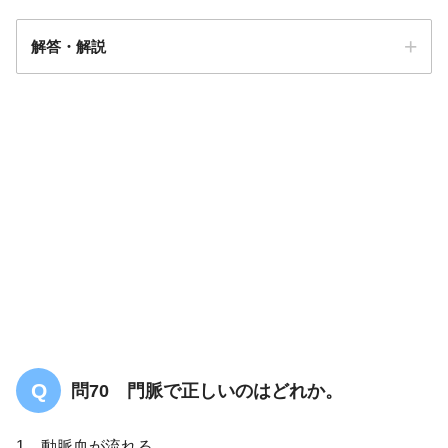
解答・解説
答え．
2
問70 門脈で正しいのはどれか。
1．動脈血が流れる。