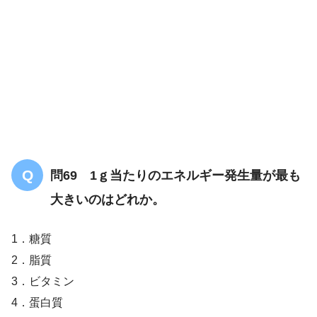
問69 1ｇ当たりのエネルギー発生量が最も
大きいのはどれか。
1．糖質
2．脂質
3．ビタミン
4．蛋白質