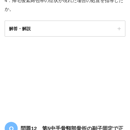
4．帰宅後緊縛包帯の症状が現れた場合の処置を指導した
か。
解答・解説
解答
３
問題12 第5中手骨頸部骨折の副子固定で正