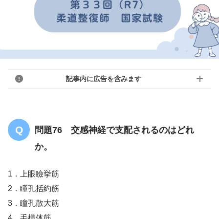
記事内に広告を含みます
問題76 交感神経で支配されるのはどれ
か。
1．上眼瞼挙筋
2．瞳孔括約筋
3．瞳孔散大筋
4．毛様体筋