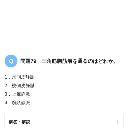
広背筋上縁
僧帽筋
問題79 三角筋胸筋溝を通るのはどれか。
広背筋
1．尺側皮静脈
2．橈側皮静脈
3．上腕静脈
4．腕頭静脈
解答・解説