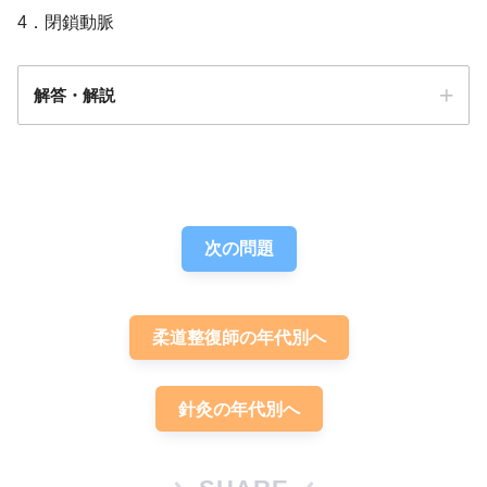
4．閉鎖動脈
解答・解説
解答
４
次の問題
柔道整復師の年代別へ
針灸の年代別へ