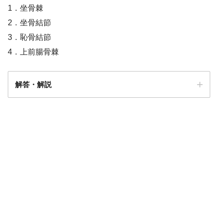
1．坐骨棘
2．坐骨結節
3．恥骨結節
4．上前腸骨棘
解答・解説
解答
１