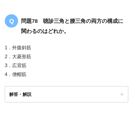
問題78 聴診三角と腰三角の両方の構成に
関わるのはどれか。
1．外腹斜筋
2．大菱形筋
3．広背筋
4．僧帽筋
解答・解説
解答
３