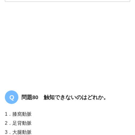
解答
２
橈側皮静脈
問題80 触知できないのはどれか。
1．膝窩動脈
2．足背動脈
3．大腿動脈