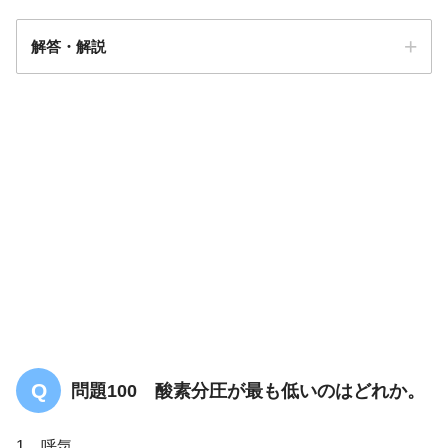
解答・解説
解答
１
問題100 酸素分圧が最も低いのはどれか。
1．呼気