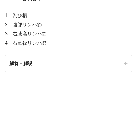
1．乳び槽
2．腹部リンパ節
3．右腋窩リンパ節
4．右鼠径リンパ節
解答・解説
解答
３