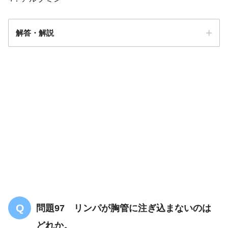
解答・解説
解答
２
問題97 リンパが胸管に注ぎ込まないのは
どれか。