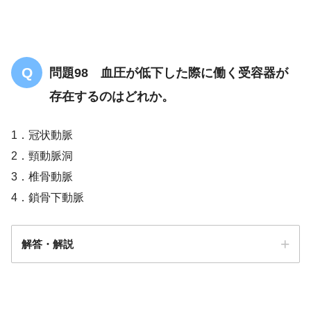
問題98 血圧が低下した際に働く受容器が
存在するのはどれか。
1．冠状動脈
2．頸動脈洞
3．椎骨動脈
4．鎖骨下動脈
解答・解説
解答
２