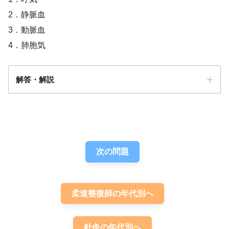
2．静脈血
3．動脈血
4．肺胞気
解答・解説
解答
２
次の問題
柔道整復師の年代別へ
針灸の年代別へ