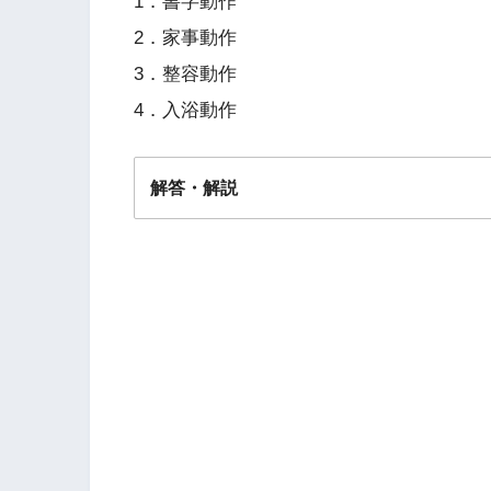
1．書字動作
2．家事動作
3．整容動作
4．入浴動作
解答・解説
解答
３・４