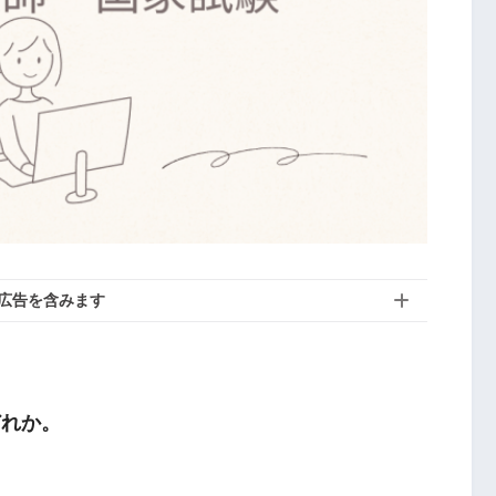
広告を含みます
どれか。
。