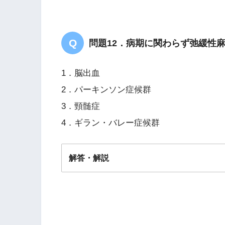
問題12．病期に関わらず弛緩性
1．脳出血
2．パーキンソン症候群
3．頸髄症
4．ギラン・バレー症候群
解答・解説
解答
４