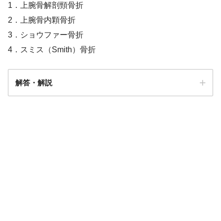
1．上腕骨解剖頸骨折
2．上腕骨内顆骨折
3．ショウファー骨折
4．スミス（Smith）骨折
解答・解説
解答
４