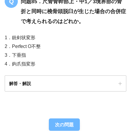
問題85．尺骨骨幹部上・中1／3境界部の骨
折と同時に橈骨頭脱臼が生じた場合の合併症
で考えられるのはどれか。
1．銃剣状変形
2．Perfect O不整
3．下垂指
4．鉤爪指変形
解答・解説
解答
３
次の問題