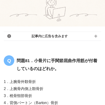
記事内に広告を含みます
問題81．小骨片に手関節屈曲作用筋が付着
しているのはどれか。
1．上腕骨外顆骨折
2．上腕骨内側上顆骨折
3．橈骨頸部骨折
4．背側バートン（Barton）骨折