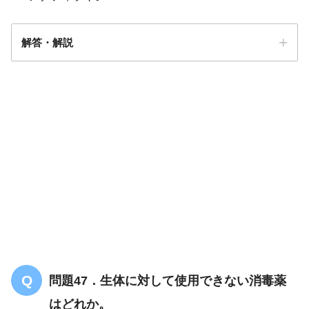
解答・解説
解答
４
問題47．生体に対して使用できない消毒薬
アナフィラキシ
はどれか。