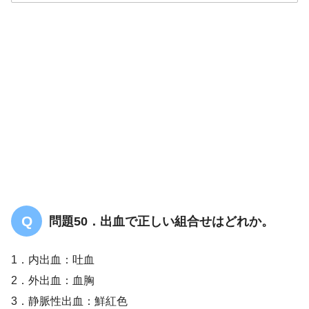
解答
１
問題50．出血で正しい組合せはどれか。
1．内出血：吐血
2．外出血：血胸
3．静脈性出血：鮮紅色