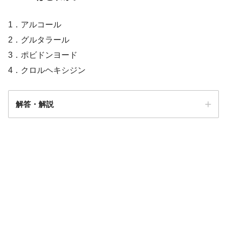
ー
1．アルコール
2．グルタラール
3．ポビドンヨード
4．クロルヘキシジン
解答・解説
解答
２