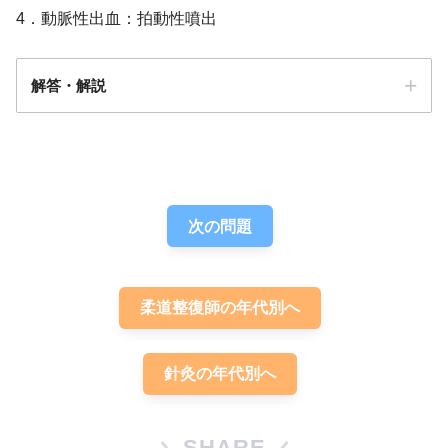
4．動脈性出血：拍動性噴出
解答・解説
解答
４
次の問題
柔道整復師の年代別へ
針灸の年代別へ
SHARE