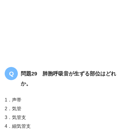
足関節の底屈と足趾
の屈曲を行う筋群
問題29 肺胞呼吸音が生ずる部位はどれ
か。
1．声帯
2．気管
3．気管支
4．細気管支