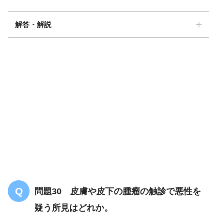
解答・解説
解答
４
気管支末端
から肺胞
問題30 皮膚や皮下の腫瘤の触診で悪性を
疑う所見はどれか。