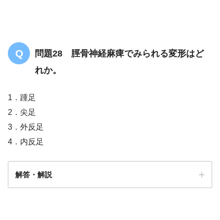
問題28 脛骨神経麻痺でみられる変形はど
れか。
1．踵足
2．尖足
3．外反足
4．内反足
解答・解説
解答
１