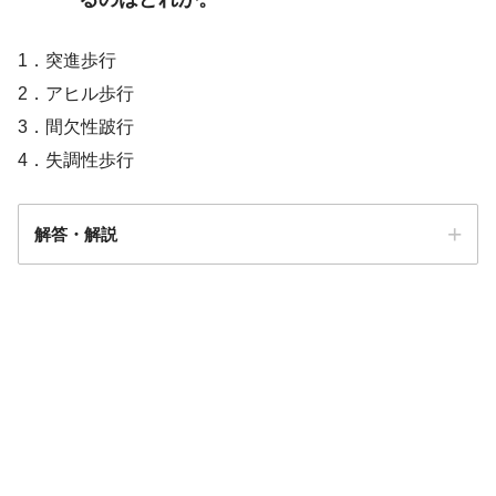
1．突進歩行
2．アヒル歩行
3．間欠性跛行
4．失調性歩行
解答・解説
解答
２