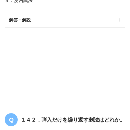
４．皮内鍼法
解答・解説
解答
３
１４２．弾入だけを繰り返す刺法はどれか。