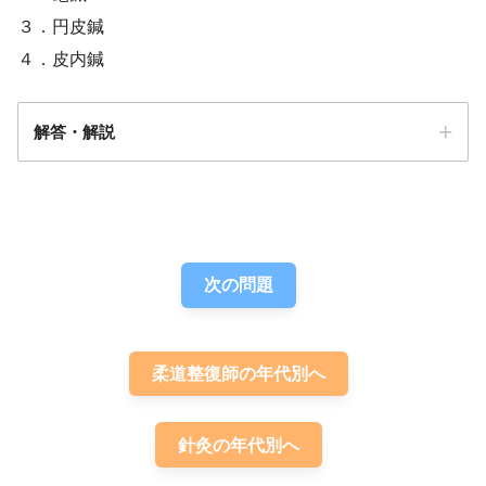
３．円皮鍼
４．皮内鍼
解答・解説
解答
１
次の問題
柔道整復師の年代別へ
針灸の年代別へ