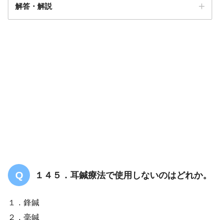
解答・解説
解答
３
１４５．耳鍼療法で使用しないのはどれか。
１．鋒鍼
２．毫鍼