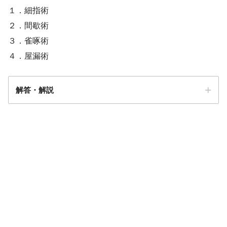
１．細指術
２．間歇術
３．雀啄術
４．屋漏術
解答・解説
解答
１