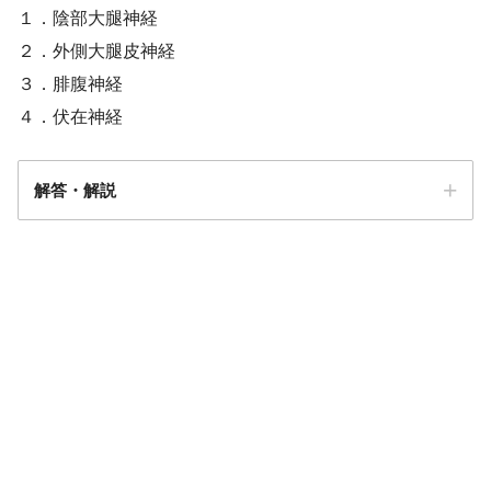
１．陰部大腿神経
２．外側大腿皮神経
３．腓腹神経
４．伏在神経
解答・解説
解答
４