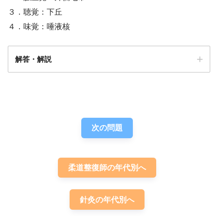
３．聴覚：下丘
４．味覚：唾液核
解答・解説
解答
３
次の問題
柔道整復師の年代別へ
針灸の年代別へ