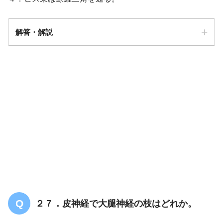
解答・解説
解答
４
２７．皮神経で大腿神経の枝はどれか。