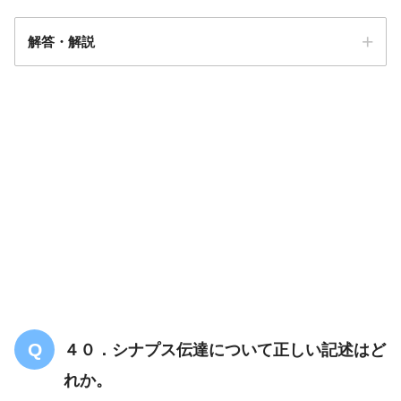
解答・解説
解答
１
４０．シナプス伝達について正しい記述はど
・α1作用：主に血管収縮
れか。
・α2作用：ノルアドレナリン放出抑制によるネガティブ