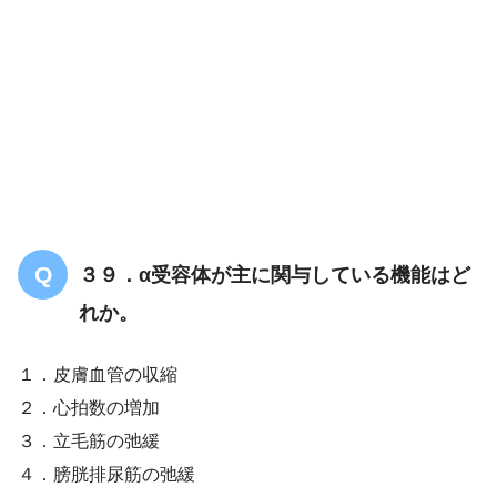
３９．α受容体が主に関与している機能はど
れか。
１．皮膚血管の収縮
２．心拍数の増加
３．立毛筋の弛緩
４．膀胱排尿筋の弛緩