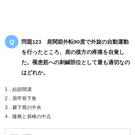
問題123 肩関節外転90度で外旋の自動運動
を行ったところ、肩の後方の疼痛を自覚し
た。罹患筋への刺鍼部位として最も適切なの
はどれか。
1．結節間溝
2．肩甲骨下角
3．棘下窩の中央
4．隆椎と肩峰の中点