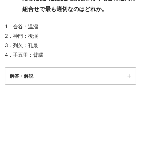
A＝評価（S・Oをもとにした患者の状態の評価・考察）
組合せで最も適切なのはどれか。
1．合谷：温溜
2．神門：後渓
3．列欠：孔最
4．手五里：臂臑
解答・解説
解答
２