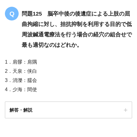
問題125 脳卒中後の後遺症による上肢の屈
曲拘縮に対し、拮抗抑制を利用する目的で低
周波鍼通電療法を行う場合の経穴の組合せで
最も適切なのはどれか。
1．肩髎：肩隅
2．天泉：侠白
3．消濼：臑会
4．少海：間使
解答・解説
解答
３