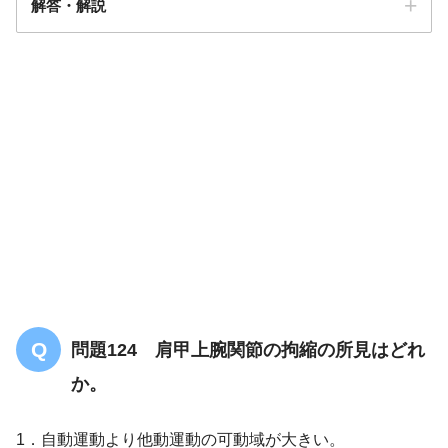
解答・解説
解答
３
棘下筋
問題124 肩甲上腕関節の拘縮の所見はどれ
か。
1．自動運動より他動運動の可動域が大きい。