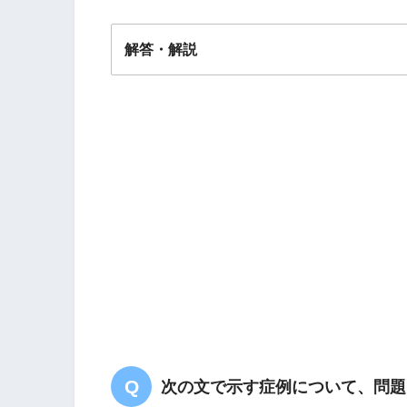
解答・解説
解答
２
次の文で示す症例について、問題1