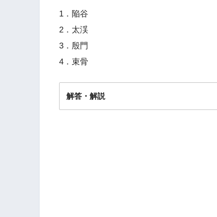
1．陥谷
2．太渓
3．殷門
4．束骨
解答・解説
解答
４