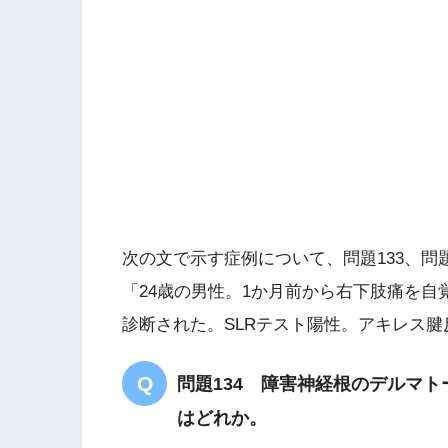
椎間板ヘルニア
SLRテスト陽性
アキレス腱反射減弱
次の文で示す症例について、問題133、問題
「24歳の男性。1か月前から右下肢痛を自
診断された。SLRテスト陽性。アキレス腱
問題134 障害神経根のデルマ
はどれか。