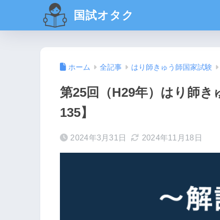
国試オタク
ホーム
全記事
はり師きゅう師国家試験
第25回（H29年）はり師き
135】
2024年3月31日
2024年11月18日