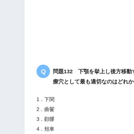
問題132 下顎を挙上し後方移
療穴として最も適切なのはどれか
1．下関
2．曲鬢
3．顴髎
4．頬車