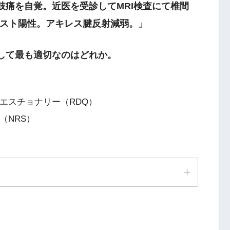
肢痛を自覚。近医を受診してMRI検査にて椎間
テスト陽性。アキレス腱反射減弱。」
として最も適切なのはどれか。
クエスチョナリー（RDQ）
（NRS）