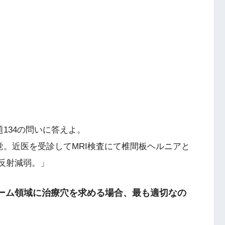
134の問いに答えよ。
覚。近医を受診してMRI検査にて椎間板ヘルニアと
反射減弱。」
トーム領域に治療穴を求める場合、最も適切なの