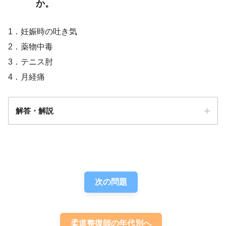
か。
1．妊娠時の吐き気
2．薬物中毒
3．テニス肘
4．月経痛
解答・解説
解答
１
次の問題
柔道整復師の年代別へ