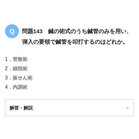
問題143 鍼の術式のうち鍼管のみを用い、
弾入の要領で鍼管を叩打するのはどれか。
1．管散術
2．細指術
3．振せん術
4．内調術
解答・解説
解答
１