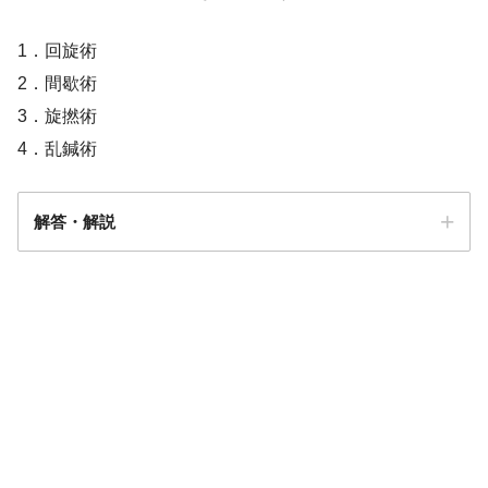
1．回旋術
2．間歇術
3．旋撚術
4．乱鍼術
解答・解説
解答
３