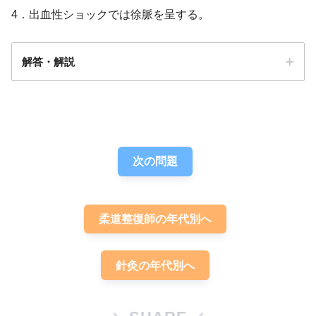
4．出血性ショックでは徐脈を呈する。
解答・解説
解答
２
次の問題
柔道整復師の年代別へ
針灸の年代別へ