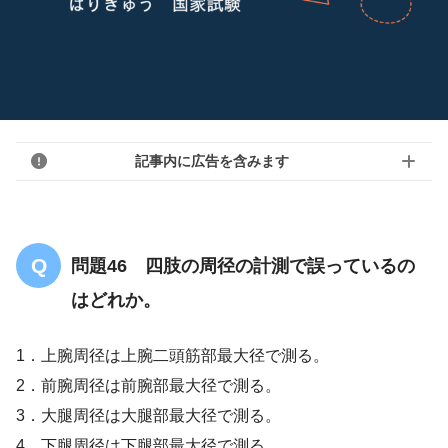
記事内に広告を含みます
問題46 四肢の周径の計測で誤っているの
はどれか。
1．上腕周径は上腕二頭筋部最大径で測る。
2．前腕周径は前腕部最大径で測る。
3．大腿周径は大腿部最大径で測る。
4．下腿周径は下腿部最大径で測る。