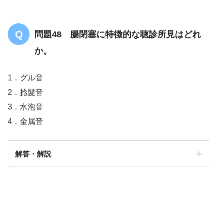
問題48 腸閉塞に特徴的な聴診所見はどれ
か。
1．グル音
2．捻髮音
3．水泡音
4．金属音
解答・解説
解答
４