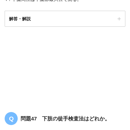
解答・解説
解答
３
問題47 下肢の徒手検査法はどれか。