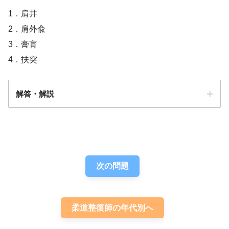
1．肩井
2．肩外兪
3．膏肓
4．扶突
解答・解説
手関節背屈
肘関節屈曲の筋力
解答
３
低下
次の問題
柔道整復師の年代別へ
菱形筋