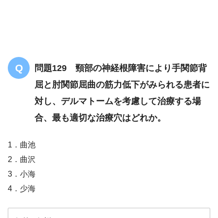
腰椎椎間板ヘルニア
腰椎椎間板ヘルニア
問題129 頸部の神経根障害により手関節背
屈と肘関節屈曲の筋力低下がみられる患者に
対し、デルマトームを考慮して治療する場
合、最も適切な治療穴はどれか。
1．曲池
2．曲沢
3．小海
4．少海