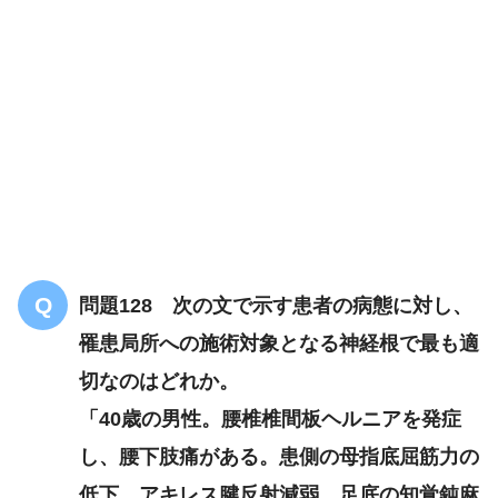
解答
２
興味や喜びがわかなく
食欲が減
退
疲れやすく思考力が低下
問題128 次の文で示す患者の病態に対し、
うつ病
罹患局所への施術対象となる神経根で最も適
切なのはどれか。
「40歳の男性。腰椎椎間板ヘルニアを発症
し、腰下肢痛がある。患側の母指底屈筋力の
低下、アキレス腱反射減弱、足底の知覚鈍麻