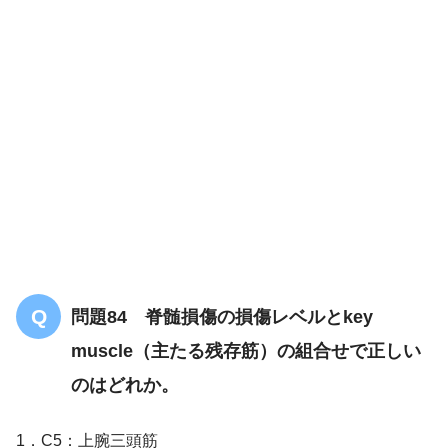
解答
３
問題84 脊髄損傷の損傷レベルとkey
muscle（主たる残存筋）の組合せで正しい
のはどれか。
1．C5：上腕三頭筋