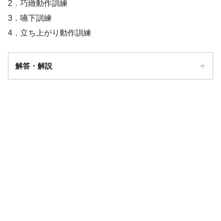
2．巧緻動作訓練
3．嚥下訓練
4．立ち上がり動作訓練
解答・解説
解答
２