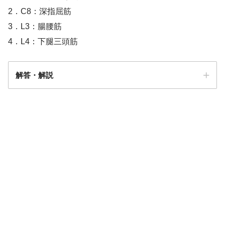
2．C8：深指屈筋
3．L3：腸腰筋
4．L4：下腿三頭筋
解答・解説
解答
２