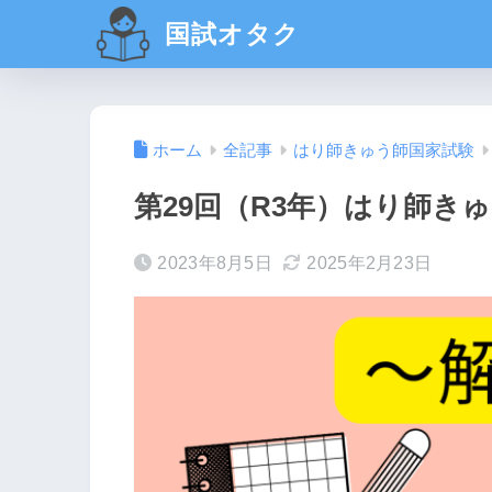
国試オタク
ホーム
全記事
はり師きゅう師国家試験
第29回（R3年）はり師き
2023年8月5日
2025年2月23日