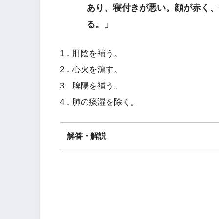
あり、寝付きが悪い。顔が赤く、
る。」
1．肝陰を補う。
2．心火を瀉す。
3．脾陽を補う。
4．肺の痰湿を除く。
解答・解説
解答
２