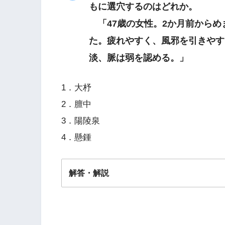
もに選穴するのはどれか。
「47歳の女性。2か月前からめ
た。疲れやすく、風邪を引きやす
淡、脈は弱を認める。」
1．大杼
2．膻中
3．陽陵泉
4．懸鍾
解答・解説
解答
２