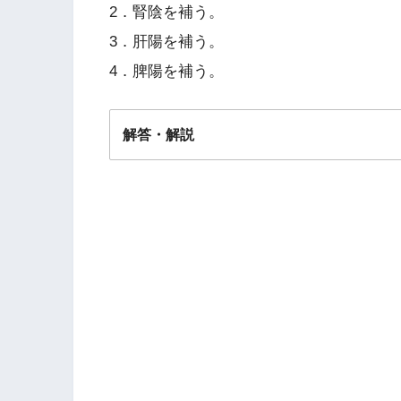
2．腎陰を補う。
3．肝陽を補う。
4．脾陽を補う。
解答・解説
解答
２