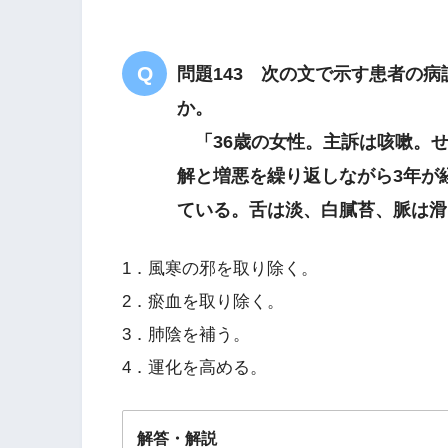
耳鳴り
腎陰虚
問題143 次の文で示す患者の
か。
耳鳴
腰膝酸軟
「36歳の女性。主訴は咳嗽。せ
解と増悪を繰り返しながら3年が
ている。舌は淡、白膩苔、脈は滑
1．風寒の邪を取り除く。
2．瘀血を取り除く。
3．肺陰を補う。
4．運化を高める。
解答・解説