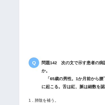
めまい
淡
弱
問題142 次の文で示す患者の
気虚
血虚
か。
「65歳の男性。1か月前から腰
に起こる。舌は紅、脈は細数を認
血会-膈兪
1．肺陰を補う。