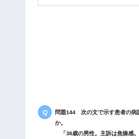
解答
４
咳嗽
痰
食が細く
問題144 次の文で示す患者の
脾と肺の気虚
か。
「36歳の男性。主訴は焦燥感。