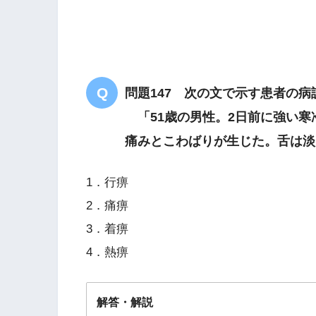
問題147 次の文で示す患者の
「51歳の男性。2日前に強い寒
痛みとこわばりが生じた。舌は淡
1．行痹
2．痛痹
3．着痹
4．熱痹
解答・解説