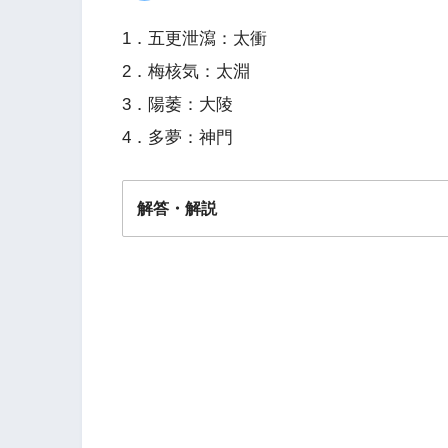
1．五更泄瀉：太衝
2．梅核気：太淵
3．陽萎：大陵
4．多夢：神門
解答・解説
解答
４