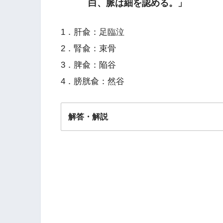
白、脈は細を認める。」
1．肝兪：足臨泣
2．腎兪：束骨
3．脾兪：陥谷
4．膀胱兪：然谷
解答・解説
解答
１