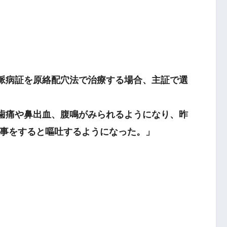
大腿外側部
経脈病証を原絡配穴法で治療する場合、主証で選
足の少陽胆経
歯痛や鼻出血、腹鳴がみられるようになり、昨
事をすると嘔吐するようになった。」