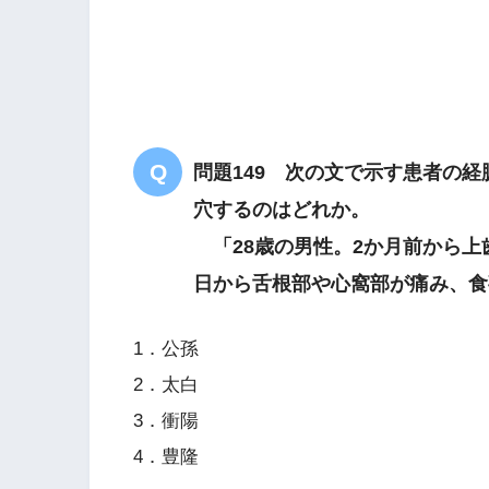
右殿部から
足先のしびれ
こむら返り
目の疲れ
肝の血虚
問題149 次の文で示す患者の
穴するのはどれか。
「28歳の男性。2か月前から上
日から舌根部や心窩部が痛み、食
1．公孫
2．太白
3．衝陽
4．豊隆