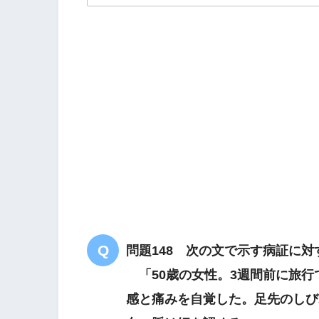
解答
２
寒冷環境
問題148 次の文で示す病証に
「50歳の女性。3週間前に旅行
感と痛みを自覚した。足先のしび