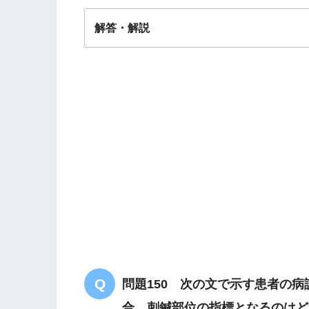
解答・解説
解答
３
腹鳴
脾
脾胃湿熱
問題150 次の文で示す患者の
合、刺鍼部位の指標となるのはど