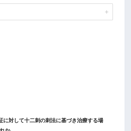
病証に対して十二刺の刺法に基づき治療する場
原穴
れか。